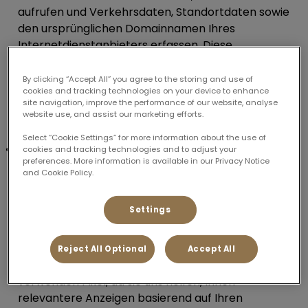
aufrufen und Verkehrsdaten, Standortdaten sowie
den ursprünglichen Domainnamen Ihres
Internetdienstanbieters erfassen. Diese
Informationen helfen uns, maßgeschneiderte
Inhalte bereitzustellen und unsere Dienste zu
By clicking “Accept All” you agree to the storing and use of
cookies and tracking technologies on your device to enhance
verbessern. Einige dieser Daten werden
site navigation, improve the performance of our website, analyse
aggregiert oder statistisch ausgewertet, sodass
website use, and assist our marketing efforts.
wir Sie nicht persönlich identifizieren können.
Select “Cookie Settings” for more information about the use of
Pixel:
Im Gegensatz zu einem Cookie, das auf
cookies and tracking technologies and to adjust your
preferences. More information is available in our Privacy Notice
Ihrem Gerät gespeichert wird, ist ein Pixel ein
and Cookie Policy.
Code-Ausschnitt, der mehrere Datenpunkte über
verschiedene Webseiten und andere Seiten
Settings
hinweg sammelt, z. B. wie Sie surfen und auf
welche Arten von Anzeigen Sie klicken. Dieser
Code-Ausschnitt kann über eine eindeutige
Reject All Optional
Accept All
Kennung mit den Nutzern verknüpft werden. Wir
verwenden Pixel, da sie uns helfen, Ihnen
relevantere Anzeigen basierend auf Ihren