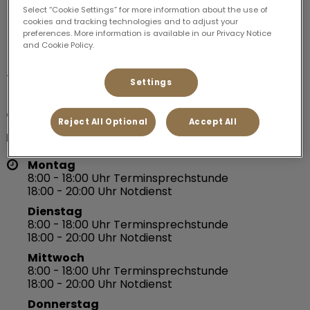
Select “Cookie Settings” for more information about the use of
Land
cookies and tracking technologies and to adjust your
preferences. More information is available in our Privacy Notice
and Cookie Policy.
Weitwiesenring 4,

Settings
83435 Bad Reichenhall
08651 7673480
Reject All Optional
Accept All
info@vetzentrum-bgl.de
Montag
8:00 - 18:00 Uhr Terminsprechstunde
18:00 - 20:00 Uhr Notdienst
Dienstag
8:00 - 18:00 Uhr Terminsprechstunde
18:00 - 20:00 Uhr Notdienst
Mittwoch
8:00 - 18:00 Uhr Terminsprechstunde
18:00 - 20:00 Uhr Notdienst
Donnerstag